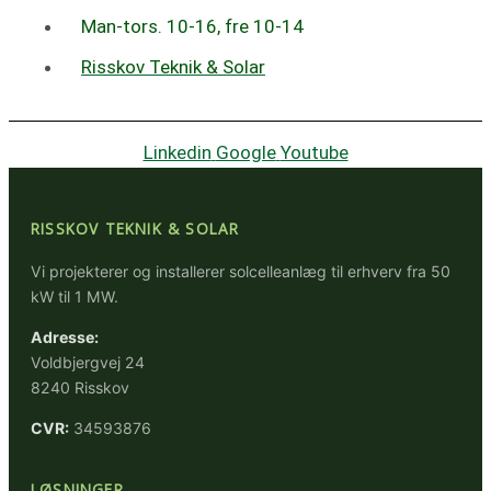
Man-tors. 10-16, fre 10-14
Risskov Teknik & Solar
Linkedin
Google
Youtube
RISSKOV TEKNIK & SOLAR
Vi projekterer og installerer solcelleanlæg til erhverv fra 50
kW til 1 MW.
Adresse:
Voldbjergvej 24
8240 Risskov
CVR:
34593876
LØSNINGER