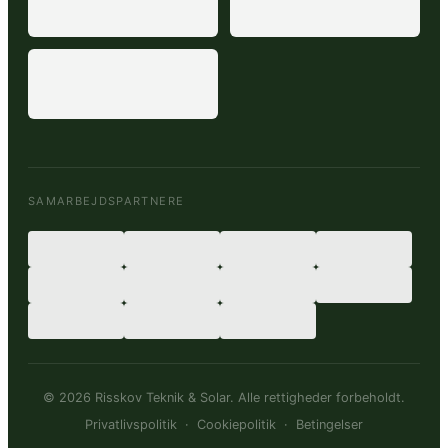
SAMARBEJDSPARTNERE
© 2026 Risskov Teknik & Solar. Alle rettigheder forbeholdt.
Privatlivspolitik
·
Cookiepolitik
·
Betingelser