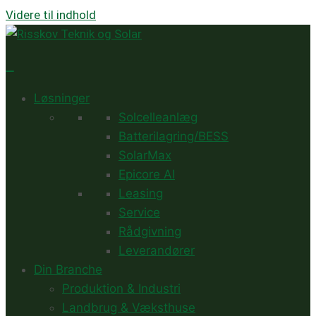
Videre til indhold
Løsninger
Solcelleanlæg
Batterilagring/BESS
SolarMax
Epicore AI
Leasing
Service
Rådgivning
Leverandører
Din Branche
Produktion & Industri
Landbrug & Væksthuse