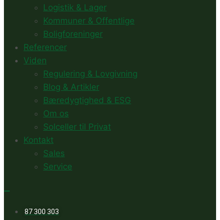
Logistik & Lager
Kommuner & Offentlige
Boligforeninger
Referencer
Viden
Regulering & Lovgivning
Blog & Artikler
Bæredygtighed & ESG
Om os
Solceller til Privat
Kontakt
Sales
Service
87 300 303