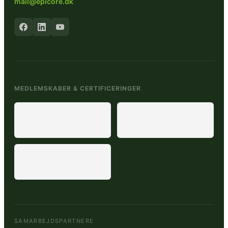
mail@epicore.dk
MEDLEMSKABER & CERTIFICERINGER
SAMARBEJDSPARTNERE