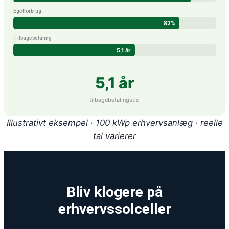
Egetforbrug
82%
Tilbagebetaling
5,1 år
5,1 år
tilbagebetalingstid
Illustrativt eksempel · 100 kWp erhvervsanlæg · reelle
tal varierer
Bliv klogere på
erhvervssolceller