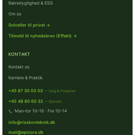
Bæredygtighed & ESG
Om os
Solceller til privat →
Tilmeld til nyhedsbrev (Effekt) →
KONTAKT
Kontakt os
Karriere & Praktik
+45 87 30 03 03
— Salg & Projekter
+45 48 80 60 32
— Epicore
Man–tor 10–16 · Fre 10–14
info@risskovteknik.dk
mail@epicore.dk