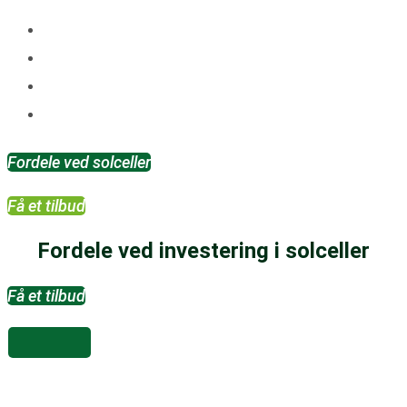
eller ønsker du dig et tilbud?
4,6 rating på Trustpilot
Høj kvalitet
Gennemsigtighed i proces
Unikt tilpasset din bolig
Fordele ved solceller
Få et tilbud
Fordele ved investering i solceller
Få et tilbud
Solcelleanlæg med eller uden batteri?