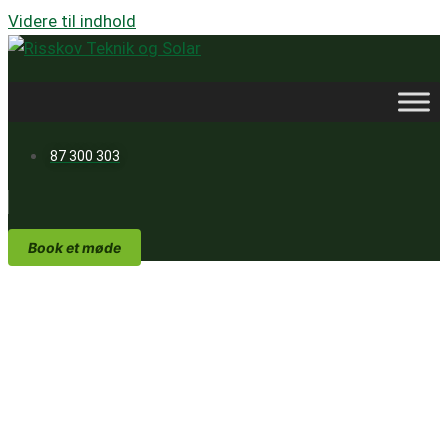
Videre til indhold
87 300 303
Book et møde
Mere end 13 års erfaring
med solcelleanlæg
Er du nysgerrig på at læse mere om
fordelene ved solceller