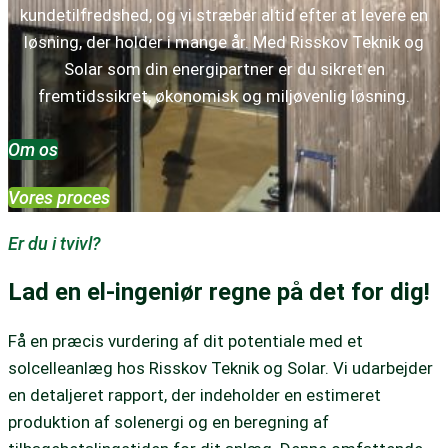
kundetilfredshed, og vi stræber altid efter at levere en
løsning, der holder i mange år. Med Risskov Teknik og
Solar som din energipartner er du sikret en
fremtidssikret, økonomisk og miljøvenlig løsning.
Om os
Vores proces
Er du i tvivl?
Lad en el-ingeniør regne på det for dig!
Få en præcis vurdering af dit potentiale med et
solcelleanlæg hos Risskov Teknik og Solar. Vi udarbejder
en detaljeret rapport, der indeholder en estimeret
produktion af solenergi og en beregning af