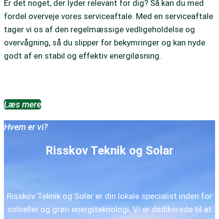
Er det noget, der lyder relevant for dig? Så kan du med
fordel overveje vores serviceaftale. Med en serviceaftale
tager vi os af den regelmæssige vedligeholdelse og
overvågning, så du slipper for bekymringer og kan nyde
godt af en stabil og effektiv energiløsning.
Læs mere
Hvem er vi?
Risskov Teknik og Solar
Risskov Teknik og Solar er din lokale specialist inden for
solceller og grøn energiteknologi. Vi er dedikerede til at