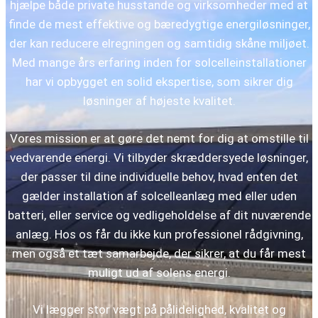
hjælpe både private husstande og virksomheder med at
finde de mest effektive og bæredygtige energiløsninger,
der kan reducere elregningen og samtidig skåne miljøet.
Med mange års erfaring inden for solcelleinstallationer
har vi opbygget en solid ekspertise, som sikrer dig
løsninger af højeste kvalitet.
Vores mission er at gøre det nemt for dig at omstille til
vedvarende energi. Vi tilbyder skræddersyede løsninger,
der passer til dine individuelle behov, hvad enten det
gælder installation af solcelleanlæg med eller uden
batteri, eller service og vedligeholdelse af dit nuværende
anlæg. Hos os får du ikke kun professionel rådgivning,
men også et tæt samarbejde, der sikrer, at du får mest
muligt ud af solens energi.
Vi lægger stor vægt på pålidelighed, kvalitet og