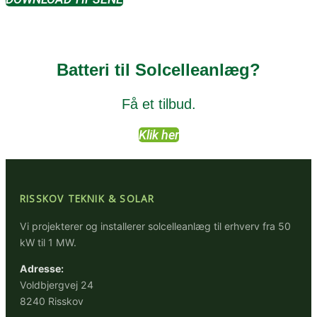
Batteri til Solcelleanlæg?
Få et tilbud.
Klik her
RISSKOV TEKNIK & SOLAR
Vi projekterer og installerer solcelleanlæg til erhverv fra 50
kW til 1 MW.
Adresse:
Voldbjergvej 24
8240 Risskov