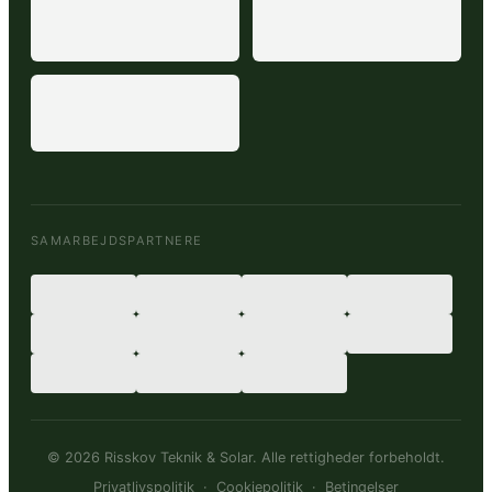
SAMARBEJDSPARTNERE
© 2026 Risskov Teknik & Solar. Alle rettigheder forbeholdt.
Privatlivspolitik
·
Cookiepolitik
·
Betingelser