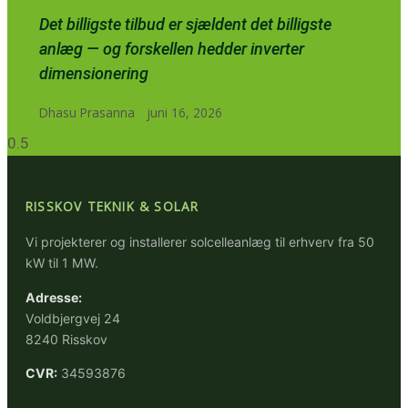
Det billigste tilbud er sjældent det billigste
anlæg — og forskellen hedder inverter
dimensionering
Dhasu Prasanna
juni 16, 2026
RISSKOV TEKNIK & SOLAR
Vi projekterer og installerer solcelleanlæg til erhverv fra 50
kW til 1 MW.
Adresse:
Voldbjergvej 24
8240 Risskov
CVR:
34593876