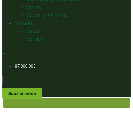
Om os
Solceller til Privat
Kontakt
Sales
Service
87 300 303
Book et møde
Solceller