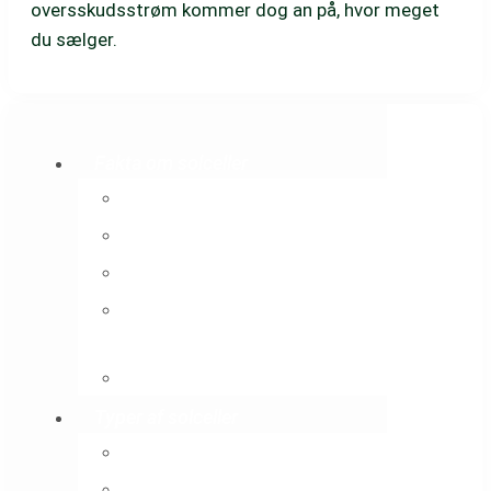
oversskudsstrøm kommer dog an på, hvor meget
du sælger.
Fakta om solceller
Solceller
Levetid for solceller
Varme med solceller
Regler for opsætning af
solceller
Montering af solceller
Typer af solceller
Integrerede solceller
Hybrid solcelleanlæg