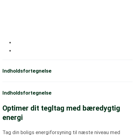
Solceller på tegltag
af
Mikael Kjærgaard
Sidst opdateret:
12. maj, 2024
Indholdsfortegnelse
Indholdsfortegnelse
Optimer dit tegltag med bæredygtig
energi
Tag din boligs energiforsyning til næste niveau med