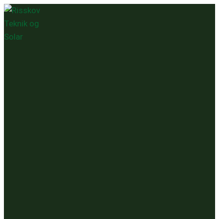
Videre
til
indhold