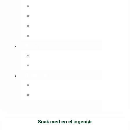
Tilskud til solceller
Tilbagebetalingstid solceller
Sælg strøm fra solceller
Solcelleanlæg priser
Batteri
Batteri til solceller
Solceller med batteri
Boligtyper
Solceller til hus
Solceller til kolonihave
Snak med en el ingeniør