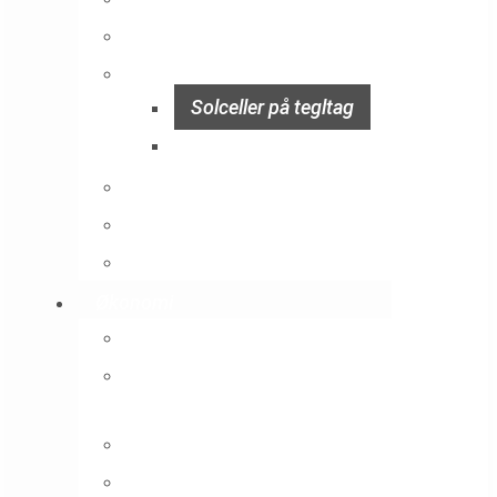
Solcelleanlæg på jorden
Tag typer – Solceller på taget
Solceller på tegltag
Solceller på fladt tag
Carport med solceller
Solceller elbil
Solcelle oplader
Økonomi
Beskatning af solceller
Hvad koster solceller på
taget?
Solceller pris
Lån til solceller