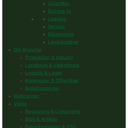
SolarMax
Epicore AI
Leasing
Service
Rådgivning
Leverandører
Din Branche
Produktion & Industri
Landbrug & Væksthuse
Logistik & Lager
Kommuner & Offentlige
Boligforeninger
Referencer
Viden
Regulering & Lovgivning
Blog & Artikler
Bæredygtighed & ESG