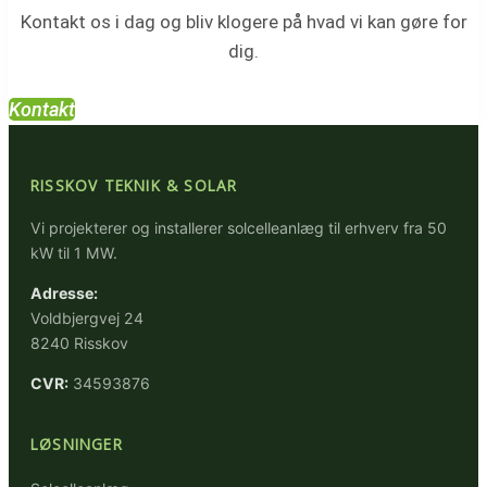
Kontakt os i dag og bliv klogere på hvad vi kan gøre for
dig.
Kontakt
RISSKOV TEKNIK & SOLAR
Vi projekterer og installerer solcelleanlæg til erhverv fra 50
kW til 1 MW.
Adresse:
Voldbjergvej 24
8240 Risskov
CVR:
34593876
LØSNINGER