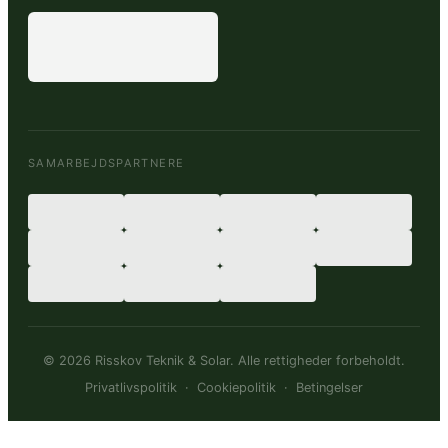
SAMARBEJDSPARTNERE
© 2026 Risskov Teknik & Solar. Alle rettigheder forbeholdt.
Privatlivspolitik
·
Cookiepolitik
·
Betingelser