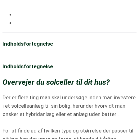
af
Mikael Kjærgaard
Sidst opdateret:
12. maj, 2024
Indholdsfortegnelse
Indholdsfortegnelse
Overvejer du solceller til dit hus?
Der er flere ting man skal undersøge inden man investere
i et solcelleanlæg til sin bolig, herunder hvorvidt man
ønsker et hybridanlæg eller et anlæg uden batteri.
For at finde ud af hvilken type og størrelse der passer til
dit hus kan det være en fordel at kende dit årlige