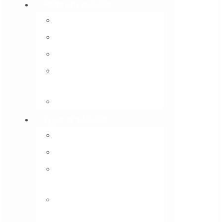
Fakta om solceller
Solceller
Levetid for solceller
Varme med solceller
Regler for opsætning af
solceller
Montering af solceller
Typer af solceller
Integrerede solceller
Hybrid solcelleanlæg
Solcelleanlæg på
jorden
Tag typer – Solceller på
taget