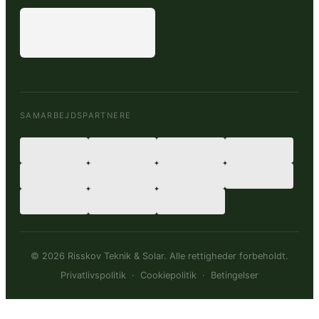
SAMARBEJDSPARTNERE
© 2026 Risskov Teknik & Solar. Alle rettigheder forbeholdt.
Privatlivspolitik
·
Cookiepolitik
·
Betingelser