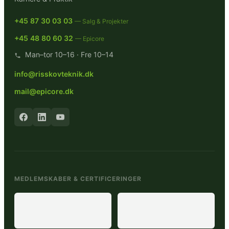
+45 87 30 03 03
— Salg & Projekter
+45 48 80 60 32
— Epicore
Man–tor 10–16 · Fre 10–14
info@risskovteknik.dk
mail@epicore.dk
MEDLEMSKABER & CERTIFICERINGER