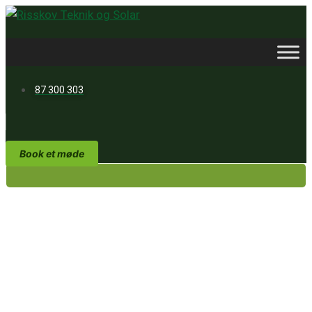
Videre
til
indhold
87 300 303
Book et møde
Solceller
Solceller til hus