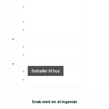
Tilbagebetalingstid
solceller
Sælg strøm fra solceller
Solcelleanlæg priser
Batteri
Batteri til solceller
Solceller med batteri
Boligtyper
Solceller til hus
Solceller til kolonihave
Snak med en el ingeniør