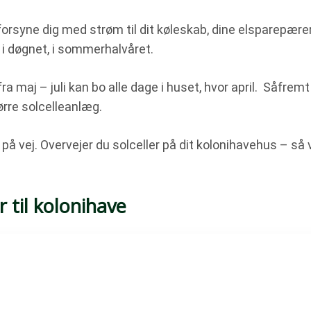
forsyne dig med strøm til dit køleskab, dine elsparepærer,
 i døgnet, i sommerhalvåret.
a maj – juli kan bo alle dage i huset, hvor april. Såfrem
ørre solcelleanlæg.
 på vej. Overvejer du solceller på dit kolonihavehus – så 
 til kolonihave