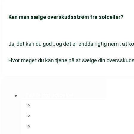
Kan man sælge overskudsstrøm fra solceller?
Ja, det kan du godt, og det er endda rigtig nemt at
Hvor meget du kan tjene på at sælge din oversskud
Fakta om solceller
Solceller
Levetid for solceller
Varme med solceller