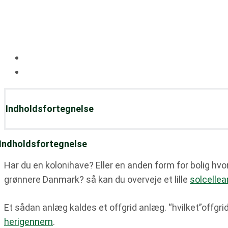
af
Maria del Carmen Riccio-Kjærgaar
Sidst opdateret:
12. maj, 2024
Indholdsfortegnelse
Indholdsfortegnelse
Har du en kolonihave? Eller en anden form for bolig hvor
grønnere Danmark? så kan du overveje et lille
solcelle
Et sådan anlæg kaldes et offgrid anlæg. “hvilket”offgrid”
herigennem
.