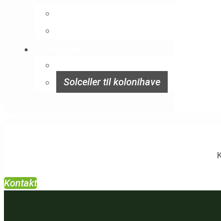
Batteri til solceller
Solceller med batteri
Boligtyper
Solceller til hus
Solceller til kolonihave
K
Kontakt