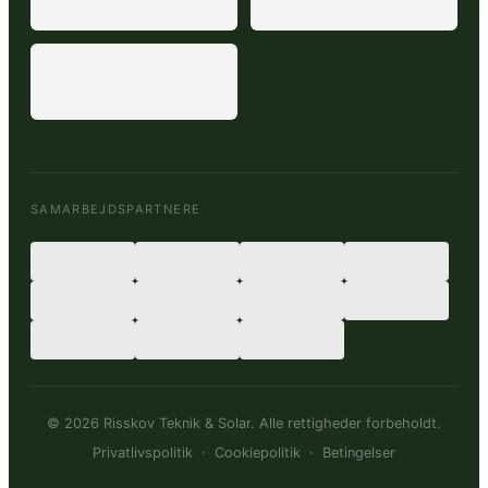
SAMARBEJDSPARTNERE
© 2026 Risskov Teknik & Solar. Alle rettigheder forbeholdt.
Privatlivspolitik
·
Cookiepolitik
·
Betingelser