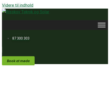
Videre til indhold
87 300 303
Book et møde
Solcelle blog
På vores blog finder du de nyeste
opdateringer og indsigter om solenergi
og tekniske løsninger. Vi deler