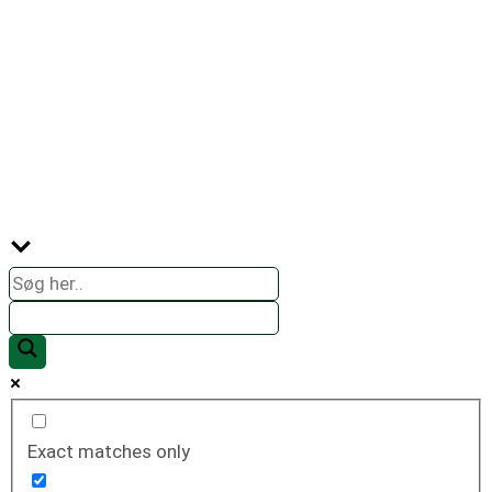
solenergi.
Besøg os regelmæssigt for at holde dig
opdateret og inspireret.
Vi ser frem til at dele vores viden med dig!
Exact matches only