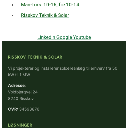
Man-tors. 10-16, fre 10-14
Risskov Teknik & Solar
Linkedin
Google
Youtube
RISSKOV TEKNIK & SOLAR
Vi projekterer og installerer solcelleanlæg til erhverv fra 50
kW til 1 MW.
Adresse:
Voldbjergvej 24
8240 Risskov
CVR:
34593876
LØSNINGER