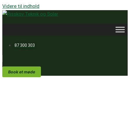
Videre til indhold
87 300 303
Book et møde
Solcelle blog
På vores blog finder du de nyeste
opdateringer og indsigter om solenergi
og tekniske løsninger. Vi deler