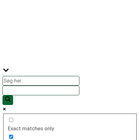
solenergi.
Besøg os regelmæssigt for at holde dig
opdateret og inspireret.
Vi ser frem til at dele vores viden med dig!
Exact matches only