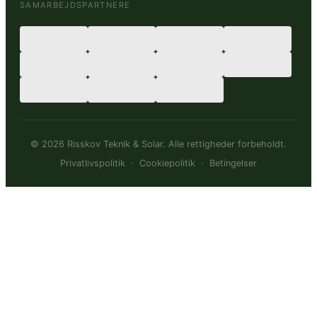
SAMARBEJDSPARTNERE
© 2026 Risskov Teknik & Solar. Alle rettigheder forbeholdt.
Privatlivspolitik
·
Cookiepolitik
·
Betingelser